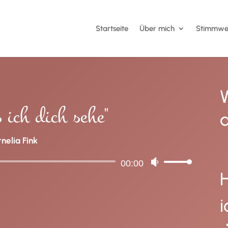
Startseite
Über mich
Stimmwe
 ich dich sehe"
a
nelia Fink
Audio-
00:00
Pfeiltasten
H
Player
Hoch/Runter
benutzen,
i
um
die