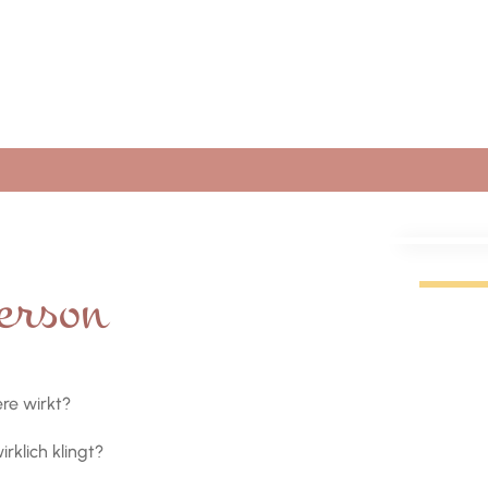
Antoine de Saint-Exupéry
erson
re wirkt?
rklich klingt?