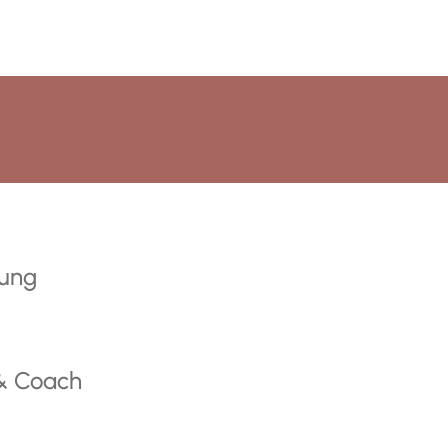
rung
 & Coach