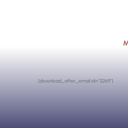
M
[download_after_email id=“2269″]