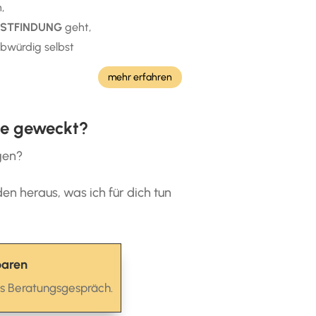
,
BSTFINDUNG
geht,
bwürdig selbst
mehr erfahren
sse geweckt?
gen?
den heraus, was ich für dich tun
baren
es Beratungsgespräch.