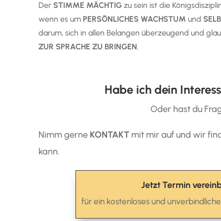
Der
STIMME MÄCHTIG
zu sein ist die Königsdisziplin
wenn es um
PERSÖNLICHES WACHSTUM
und
SEL
darum, sich in allen
Belangen überzeugend und glau
ZUR SPRACHE ZU BRINGEN
.
Habe ich dein Intere
Oder hast du Fra
Nimm gerne
KONTAKT
mit mir auf und wir fin
kann.
Jetzt Termin verein
für ein kostenloses und unverbindlich